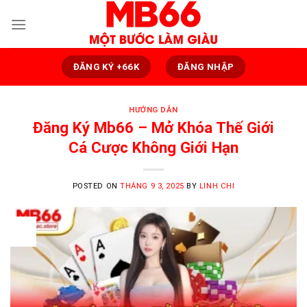
Skip
to
content
ĐĂNG KÝ +66K
ĐĂNG NHẬP
HƯỚNG DẪN
Đăng Ký Mb66 – Mở Khóa Thế Giới
Cá Cược Không Giới Hạn
POSTED ON
THÁNG 9 3, 2025
BY
LINH CHI
03
Th9