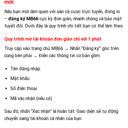
mới
Nếu bạn mới làm quen với sàn cá cược trực tuyến, đừng lo
–
đăng ký MB66
cực kỳ đơn giản, nhanh chóng và bảo mật
tuyệt đối. Dưới đây là quy trình chi tiết bạn có thể làm theo.
Quy trình mở tài khoản đơn giản chỉ với 1 phút
Truy cập vào trang chủ MB66 → Nhấn “Đăng ký” góc trên
cùng bên phải → Điền các thông tin cơ bản gồm:
Tên đăng nhập
Mật khẩu
Số điện thoại
Mã xác nhận (nếu có)
Sau đó, nhấn “Xác nhận” là hoàn tất. Giao diện sẽ tự động
chuyển sang tài khoản cá nhân của bạn.