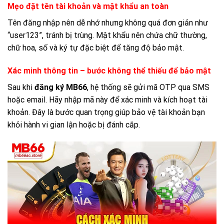
Mẹo đặt tên tài khoản và mật khẩu an toàn
Tên đăng nhập nên dễ nhớ nhưng không quá đơn giản như
“user123”, tránh bị trùng. Mật khẩu nên chứa chữ thường,
chữ hoa, số và ký tự đặc biệt để tăng độ bảo mật.
Xác minh thông tin – bước không thể thiếu để bảo mật
Sau khi
đăng ký MB66
, hệ thống sẽ gửi mã OTP qua SMS
hoặc email. Hãy nhập mã này để xác minh và kích hoạt tài
khoản. Đây là bước quan trọng giúp bảo vệ tài khoản bạn
khỏi hành vi gian lận hoặc bị đánh cắp.