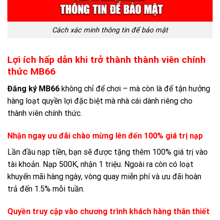
Cách xác minh thông tin để bảo mật
Lợi ích hấp dẫn khi trở thành thành viên chính
thức MB66
Đăng ký MB66
không chỉ để chơi – mà còn là để tận hưởng
hàng loạt quyền lợi đặc biệt mà nhà cái dành riêng cho
thành viên chính thức.
Nhận ngay ưu đãi chào mừng lên đến 100% giá trị nạp
Lần đầu nạp tiền, bạn sẽ được tặng thêm 100% giá trị vào
tài khoản. Nạp 500K, nhận 1 triệu. Ngoài ra còn có loạt
khuyến mãi hàng ngày, vòng quay miễn phí và ưu đãi hoàn
trả đến 1.5% mỗi tuần.
Quyền truy cập vào chương trình khách hàng thân thiết