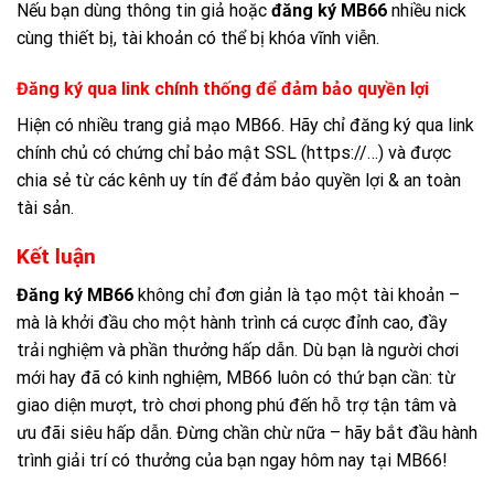
Nếu bạn dùng thông tin giả hoặc
đăng ký MB66
nhiều nick
cùng thiết bị, tài khoản có thể bị khóa vĩnh viễn.
Đăng ký qua link chính thống để đảm bảo quyền lợi
Hiện có nhiều trang giả mạo MB66. Hãy chỉ đăng ký qua link
chính chủ có chứng chỉ bảo mật SSL (https://…) và được
chia sẻ từ các kênh uy tín để đảm bảo quyền lợi & an toàn
tài sản.
Kết luận
Đăng ký MB66
không chỉ đơn giản là tạo một tài khoản –
mà là khởi đầu cho một hành trình cá cược đỉnh cao, đầy
trải nghiệm và phần thưởng hấp dẫn. Dù bạn là người chơi
mới hay đã có kinh nghiệm, MB66 luôn có thứ bạn cần: từ
giao diện mượt, trò chơi phong phú đến hỗ trợ tận tâm và
ưu đãi siêu hấp dẫn. Đừng chần chừ nữa – hãy bắt đầu hành
trình giải trí có thưởng của bạn ngay hôm nay tại MB66!