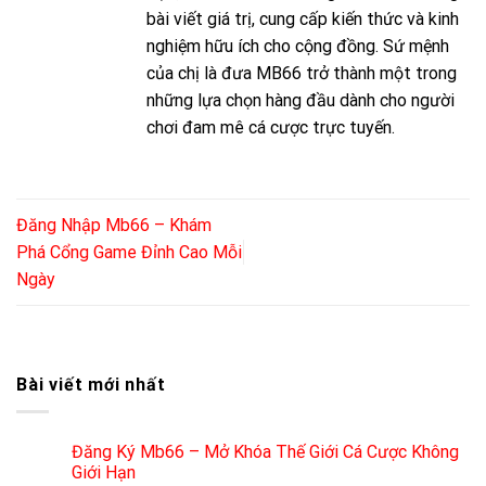
bài viết giá trị, cung cấp kiến thức và kinh
nghiệm hữu ích cho cộng đồng. Sứ mệnh
của chị là đưa MB66 trở thành một trong
những lựa chọn hàng đầu dành cho người
chơi đam mê cá cược trực tuyến.
Đăng Nhập Mb66 – Khám
Phá Cổng Game Đỉnh Cao Mỗi
Ngày
Bài viết mới nhất
Đăng Ký Mb66 – Mở Khóa Thế Giới Cá Cược Không
03
Th9
Giới Hạn