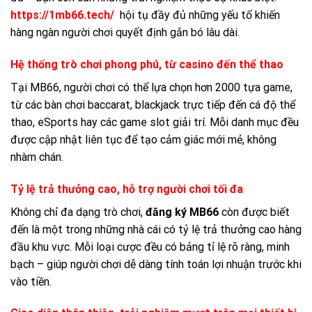
https://1mb66.tech/
hội tụ đầy đủ những yếu tố khiến
hàng ngàn người chơi quyết định gắn bó lâu dài.
Hệ thống trò chơi phong phú, từ casino đến thể thao
Tại MB66, người chơi có thể lựa chọn hơn 2000 tựa game,
từ các bàn chơi baccarat, blackjack trực tiếp đến cá độ thể
thao, eSports hay các game slot giải trí. Mỗi danh mục đều
được cập nhật liên tục để tạo cảm giác mới mẻ, không
nhàm chán.
Tỷ lệ trả thưởng cao, hỗ trợ người chơi tối đa
Không chỉ đa dạng trò chơi,
đăng ký MB66
còn được biết
đến là một trong những nhà cái có tỷ lệ trả thưởng cao hàng
đầu khu vực. Mỗi loại cược đều có bảng tỉ lệ rõ ràng, minh
bạch – giúp người chơi dễ dàng tính toán lợi nhuận trước khi
vào tiền.