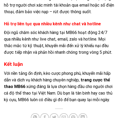
hỗ trợ người chơi xác minh tài khoản qua email hoặc số điện
thoại, đảm bảo việc nạp – rút được thông suốt.
Hỗ trợ liên tục qua nhiều kênh như chat và hotline
Đội ngũ chăm sóc khách hàng tại MB66 hoạt động 24/7
qua nhiều kênh như live chat, email, zalo và hotline. Mọi
thắc mắc từ kỹ thuật, khuyến mãi đến xử lý khiếu nại đều
được tiếp nhận và phản hồi nhanh chóng trong vòng 5 phút.
Kết luận
Với nền tảng ổn định, kèo cược phong phú, khuyến mãi hấp
dẫn và dịch vụ khách hàng chuyên nghiệp,
trang cược thể
thao MB66
xứng đáng là lựa chọn hàng đầu cho người chơi
cá độ thể thao tại Việt Nam. Dù bạn là tân binh hay cao thủ
kỳ cựu, MB66 luôn có điều gì đó để bạn quay lại mỗi ngày.