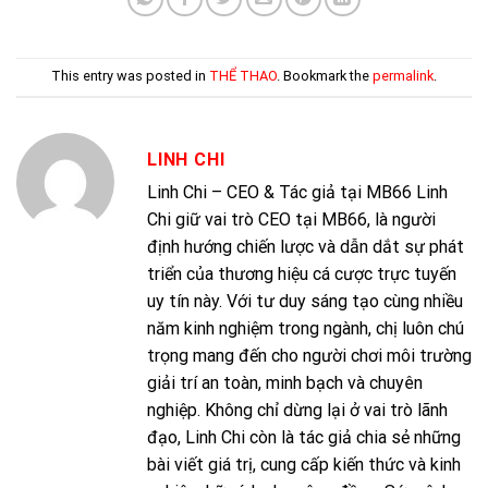
This entry was posted in
THỂ THAO
. Bookmark the
permalink
.
LINH CHI
Linh Chi – CEO & Tác giả tại MB66 Linh
Chi giữ vai trò CEO tại MB66, là người
định hướng chiến lược và dẫn dắt sự phát
triển của thương hiệu cá cược trực tuyến
uy tín này. Với tư duy sáng tạo cùng nhiều
năm kinh nghiệm trong ngành, chị luôn chú
trọng mang đến cho người chơi môi trường
giải trí an toàn, minh bạch và chuyên
nghiệp. Không chỉ dừng lại ở vai trò lãnh
đạo, Linh Chi còn là tác giả chia sẻ những
bài viết giá trị, cung cấp kiến thức và kinh