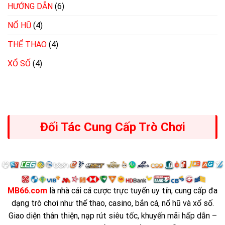
HƯỚNG DẪN
(6)
NỔ HŨ
(4)
THỂ THAO
(4)
XỔ SỐ
(4)
Đối Tác Cung Cấp Trò Chơi
MB66.com
là nhà cái cá cược trực tuyến uy tín, cung cấp đa
dạng trò chơi như thể thao, casino, bắn cá, nổ hũ và xổ số.
Giao diện thân thiện, nạp rút siêu tốc, khuyến mãi hấp dẫn –