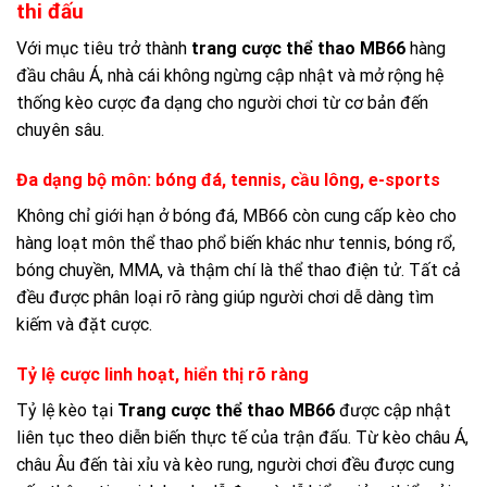
thi đấu
Với mục tiêu trở thành
trang cược thể thao MB66
hàng
đầu châu Á, nhà cái không ngừng cập nhật và mở rộng hệ
thống kèo cược đa dạng cho người chơi từ cơ bản đến
chuyên sâu.
Đa dạng bộ môn: bóng đá, tennis, cầu lông, e-sports
Không chỉ giới hạn ở bóng đá, MB66 còn cung cấp kèo cho
hàng loạt môn thể thao phổ biến khác như tennis, bóng rổ,
bóng chuyền, MMA, và thậm chí là thể thao điện tử. Tất cả
đều được phân loại rõ ràng giúp người chơi dễ dàng tìm
kiếm và đặt cược.
Tỷ lệ cược linh hoạt, hiển thị rõ ràng
Tỷ lệ kèo tại
Trang cược thể thao MB66
được cập nhật
liên tục theo diễn biến thực tế của trận đấu. Từ kèo châu Á,
châu Âu đến tài xỉu và kèo rung, người chơi đều được cung