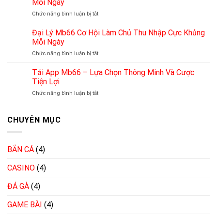
Th9
Mỗi Ngày
–
ở
Chức năng bình luận bị tắt
Mở
Đăng
Khóa
Nhập
Đại Lý Mb66 Cơ Hội Làm Chủ Thu Nhập Cực Khủng
Thế
03
Mb66
Giới
Th9
Mỗi Ngày
–
Cá
ở
Chức năng bình luận bị tắt
Khám
Cược
Đại
Phá
Không
Lý
Tải App Mb66 – Lựa Chọn Thông Minh Và Cược
Cổng
03
Giới
Mb66
Game
Th9
Tiện Lợi
Hạn
Cơ
Đỉnh
ở
Chức năng bình luận bị tắt
Hội
Cao
Tải
Làm
Mỗi
App
Chủ
Ngày
Mb66
CHUYÊN MỤC
Thu
–
Nhập
Lựa
Cực
Chọn
Khủng
BẮN CÁ
(4)
Thông
Mỗi
Minh
Ngày
CASINO
(4)
Và
Cược
Tiện
ĐÁ GÀ
(4)
Lợi
GAME BÀI
(4)